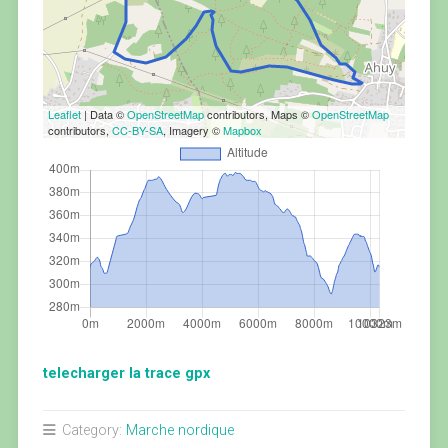
Leaflet
| Data ©
OpenStreetMap
contributors, Maps ©
OpenStreetMap
contributors,
CC-BY-SA
, Imagery ©
Mapbox
telecharger la trace gpx
Category:
Marche nordique