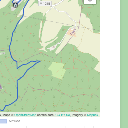
rs, Maps ©
OpenStreetMap
contributors,
CC-BY-SA
, Imagery ©
Mapbox