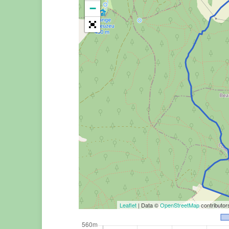
−
Leaflet
| Data ©
OpenStreetMap
contributo