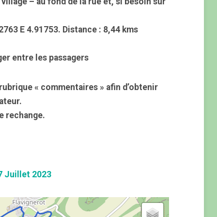
village – au fond de la rue et, si besoin sur
763 E 4.91753. Distance : 8,44 kms
ger entre les passagers
rubrique « commentaires » afin d’obtenir
ateur.
e rechange.
Juillet 2023