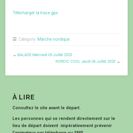
Télécharger la trace gpx
Category:
Marche nordique
←
BALADE Mercredi 05 Juillet 2023
NORDIC COOL Jeudi 06 Juillet 2023
→
À LIRE
Consultez le site avant le départ.
Les personnes qui se rendent directement sur le
lieu de départ doivent impérativement prévenir
l’animateur par téléphone ou SMS.