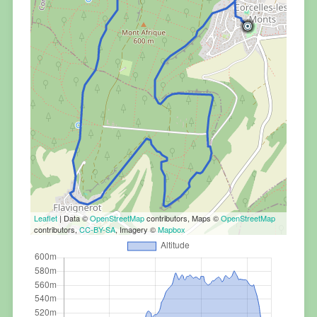
Leaflet
| Data ©
OpenStreetMap
contributors, Maps ©
OpenStreetMap
contributors,
CC-BY-SA
, Imagery ©
Mapbox