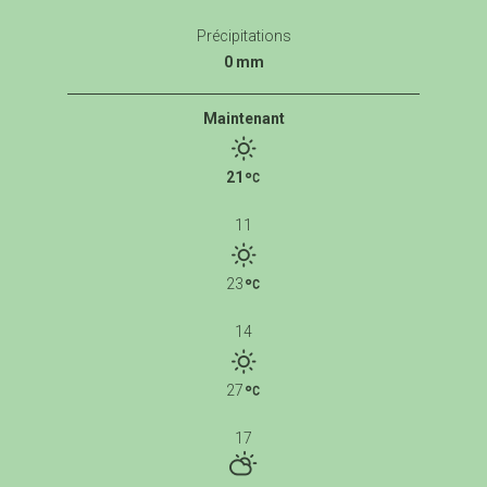
Précipitations
0 mm
Maintenant
21
11
23
14
27
17