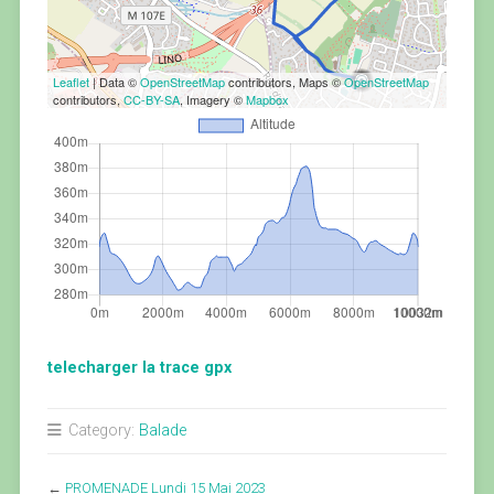
Leaflet
| Data ©
OpenStreetMap
contributors, Maps ©
OpenStreetMap
contributors,
CC-BY-SA
, Imagery ©
Mapbox
telecharger la trace gpx
Category:
Balade
←
PROMENADE Lundi 15 Mai 2023