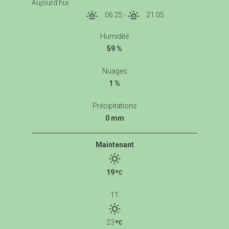
Aujourd'hui
06:25
-
21:05
Humidité
59 %
Nuages
1 %
Précipitations
0 mm
Maintenant
19
11
23