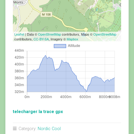
Leaflet
| Data ©
OpenStreetMap
contributors, Maps ©
OpenStreetMap
contributors,
CC-BY-SA
, Imagery ©
Mapbox
telecharger la trace gpx
Category:
Nordic Cool