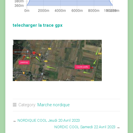
telecharger la trace gpx
Category:
Marche nordique
←
NORDIQUE COOL Jeudi 20 Avril 2023
NORDIC COOL Samedi 22 Avril 2023
→