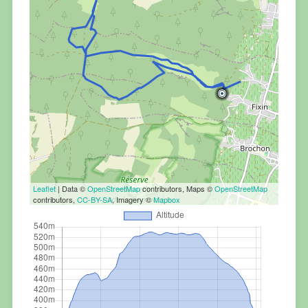
Leaflet
| Data ©
OpenStreetMap
contributors, Maps ©
OpenStreetMap
contributors,
CC-BY-SA
, Imagery ©
Mapbox