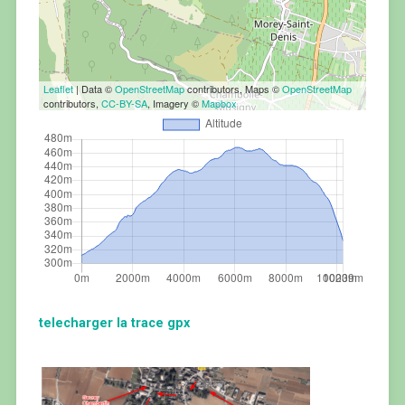
Leaflet
| Data ©
OpenStreetMap
contributors, Maps ©
OpenStreetMap
contributors,
CC-BY-SA
, Imagery ©
Mapbox
telecharger la trace gpx