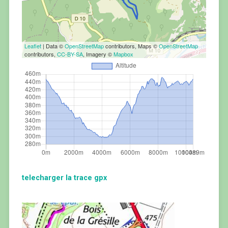
Leaflet
| Data ©
OpenStreetMap
contributors, Maps ©
OpenStreetMap
contributors,
CC-BY-SA
, Imagery ©
Mapbox
telecharger la trace gpx