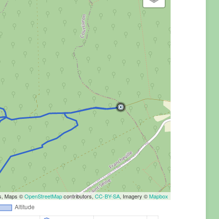
rs, Maps ©
OpenStreetMap
contributors,
CC-BY-SA
, Imagery ©
Mapbox