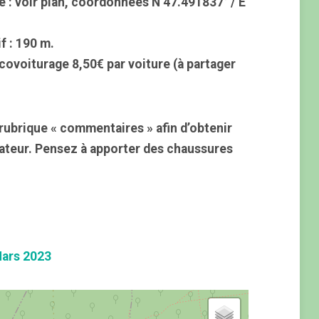
e : voir plan, coordonnées N 47.491837° / E
f : 190 m.
 covoiturage 8,50€ par voiture (à partager
rubrique « commentaires » afin d’obtenir
mateur. Pensez à apporter des chaussures
ars 2023