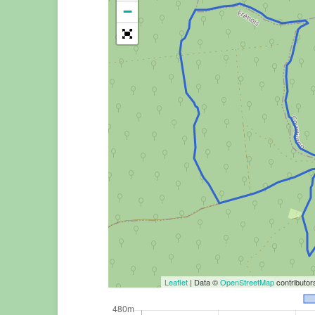
−
Leaflet
| Data ©
OpenStreetMap
contributo