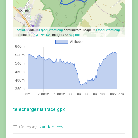
Leaflet
| Data ©
OpenStreetMap
contributors, Maps ©
OpenStreetMap
contributors,
CC-BY-SA
, Imagery ©
Mapbox
telecharger la trace gpx
Category:
Randonnées