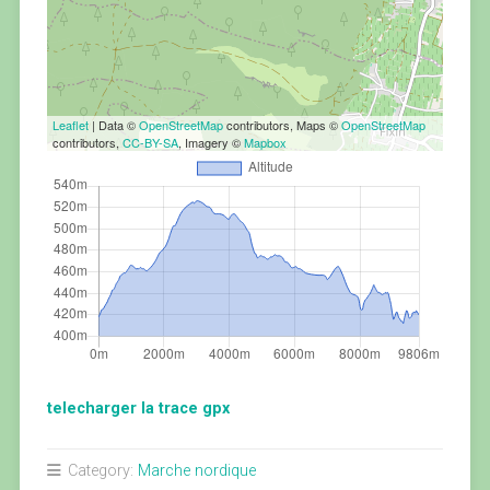
Leaflet
| Data ©
OpenStreetMap
contributors, Maps ©
OpenStreetMap
contributors,
CC-BY-SA
, Imagery ©
Mapbox
telecharger la trace gpx
Category:
Marche nordique