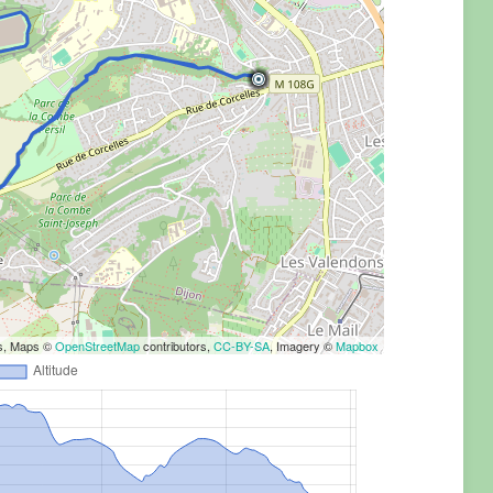
rs, Maps ©
OpenStreetMap
contributors,
CC-BY-SA
, Imagery ©
Mapbox