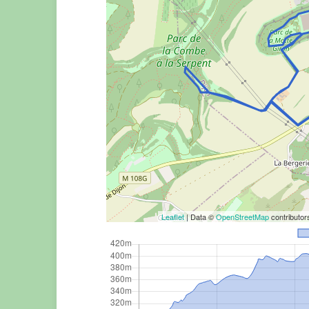
Leaflet
| Data ©
OpenStreetMap
contributo