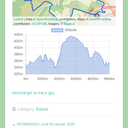
Leaflet
| Data ©
OpenStreetMap
contributors, Maps ©
OpenStreetMap
contributors,
CC-BY-SA
, Imagery ©
Mapbox
telecharger la trace gpx
Category:
Balade
←
PROMENADE Lundi 09 Janvier 2023