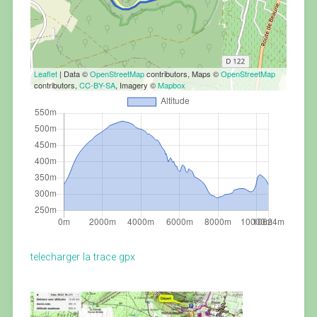
Leaflet
| Data ©
OpenStreetMap
contributors, Maps ©
OpenStreetMap
contributors,
CC-BY-SA
, Imagery ©
Mapbox
telecharger la trace gpx