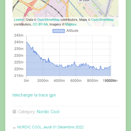
Leaflet
| Data ©
OpenStreetMap
contributors, Maps ©
OpenStreetMap
contributors,
CC-BY-SA
, Imagery ©
Mapbox
telecharger la trace gpx
Category:
Nordic Cool
←
NORDIC COOL Jeudi 01 Décembre 2022