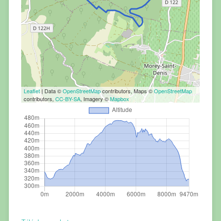
Leaflet
| Data ©
OpenStreetMap
contributors, Maps ©
OpenStreetMap
contributors,
CC-BY-SA
, Imagery ©
Mapbox