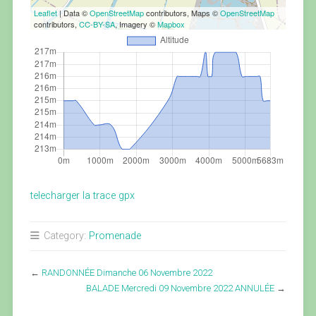
Leaflet
| Data ©
OpenStreetMap
contributors, Maps ©
OpenStreetMap
contributors,
CC-BY-SA
, Imagery ©
Mapbox
telecharger la trace gpx
Category:
Promenade
←
RANDONNÉE Dimanche 06 Novembre 2022
BALADE Mercredi 09 Novembre 2022 ANNULÉE
→