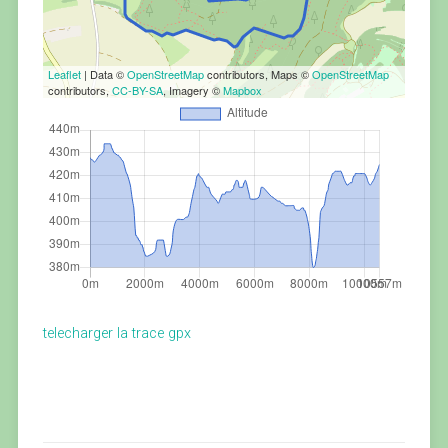
Leaflet
| Data ©
OpenStreetMap
contributors, Maps ©
OpenStreetMap
contributors,
CC-BY-SA
, Imagery ©
Mapbox
telecharger la trace gpx