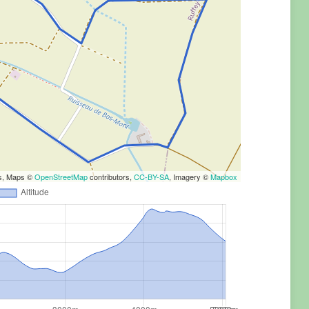
rs, Maps ©
OpenStreetMap
contributors,
CC-BY-SA
, Imagery ©
Mapbox