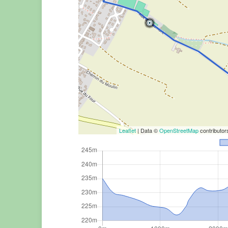
Leaflet
| Data ©
OpenStreetMap
contributo