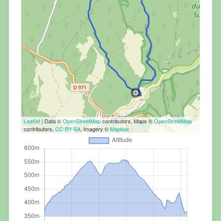
Leaflet
| Data ©
OpenStreetMap
contributors, Maps ©
OpenStreetMap
contributors,
CC-BY-SA
, Imagery ©
Mapbox