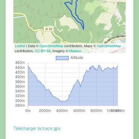
Leaflet
| Data ©
OpenStreetMap
contributors, Maps ©
OpenStreetMap
contributors,
CC-BY-SA
, Imagery ©
Mapbox
Télécharger la trace gpx