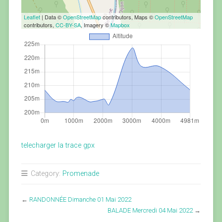
Leaflet
| Data ©
OpenStreetMap
contributors, Maps ©
OpenStreetMap
contributors,
CC-BY-SA
, Imagery ©
Mapbox
telecharger la trace gpx
Category:
Promenade
←
RANDONNÉE Dimanche 01 Mai 2022
BALADE Mercredi 04 Mai 2022
→