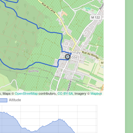
rs, Maps ©
OpenStreetMap
contributors,
CC-BY-SA
, Imagery ©
Mapbox