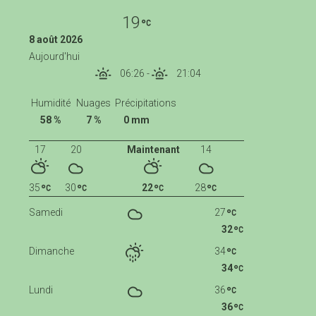
19
8 août 2026
Aujourd'hui
06:26
-
21:04
Humidité
Nuages
Précipitations
58 %
7 %
0 mm
17
20
Maintenant
14
35
30
22
28
Samedi
27
32
Dimanche
34
34
Lundi
36
36