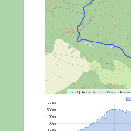
Leaflet
| Data ©
OpenStreetMap
contributo