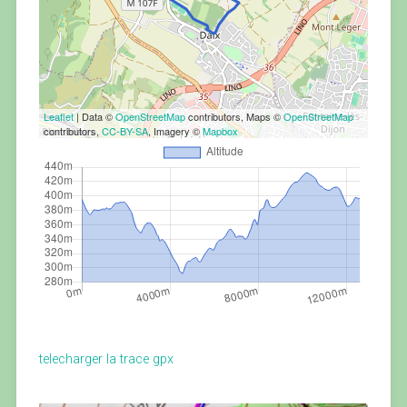
Leaflet
| Data ©
OpenStreetMap
contributors, Maps ©
OpenStreetMap
contributors,
CC-BY-SA
, Imagery ©
Mapbox
telecharger la trace gpx