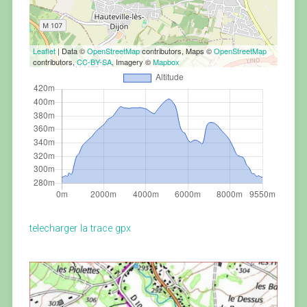
Leaflet
| Data ©
OpenStreetMap
contributors, Maps ©
OpenStreetMap
contributors,
CC-BY-SA
, Imagery ©
Mapbox
telecharger la trace gpx