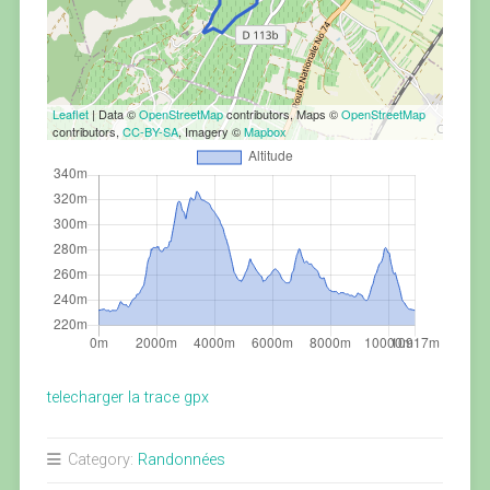
Leaflet
| Data ©
OpenStreetMap
contributors, Maps ©
OpenStreetMap
contributors,
CC-BY-SA
, Imagery ©
Mapbox
telecharger la trace gpx
Category:
Randonnées