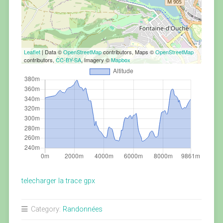
Leaflet
| Data ©
OpenStreetMap
contributors, Maps ©
OpenStreetMap
contributors,
CC-BY-SA
, Imagery ©
Mapbox
telecharger la trace gpx
Category:
Randonnées