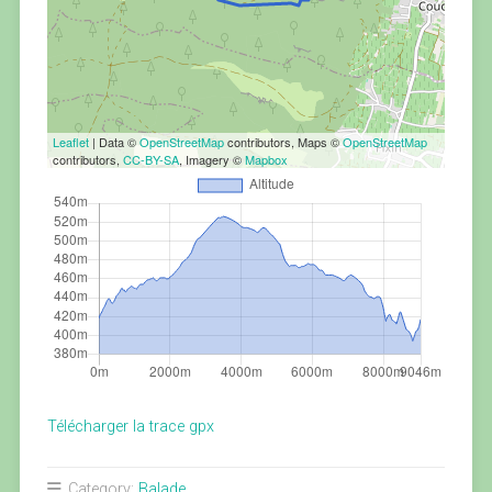
Leaflet
| Data ©
OpenStreetMap
contributors, Maps ©
OpenStreetMap
contributors,
CC-BY-SA
, Imagery ©
Mapbox
Télécharger la trace gpx
Category:
Balade