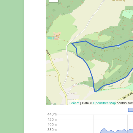
Leaflet
| Data ©
OpenStreetMap
contributo