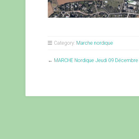
Category:
Marche nordique
←
MARCHE Nordique Jeudi 09 Décembre