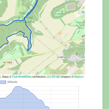
rs, Maps ©
OpenStreetMap
contributors,
CC-BY-SA
, Imagery ©
Mapbox