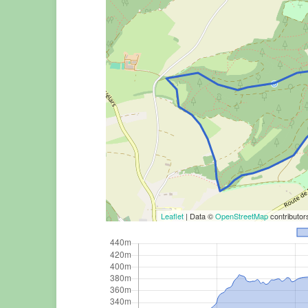
Leaflet
| Data ©
OpenStreetMap
contributo