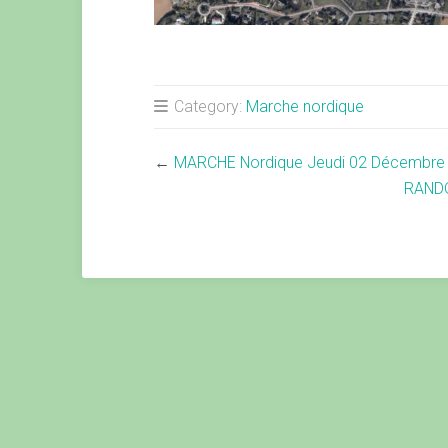
Category:
Marche nordique
←
MARCHE Nordique Jeudi 02 Décembre
RANDO