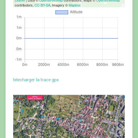
Leaflet
| Data ©
OpenStreetMap
contributors, Maps ©
OpenStreetMap
contributors,
CC-BY-SA
, Imagery ©
Mapbox
telecharger la trace gpx