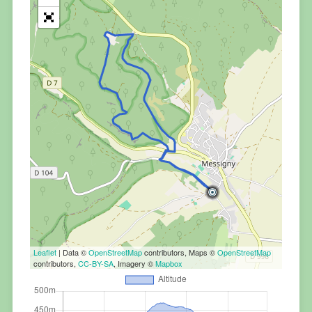
Leaflet
| Data ©
OpenStreetMap
contributors, Maps ©
OpenStreetMap
contributors,
CC-BY-SA
, Imagery ©
Mapbox