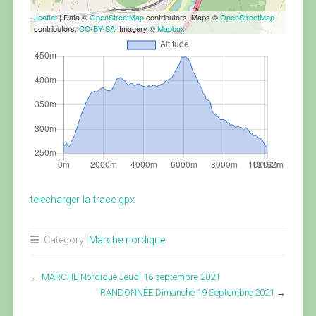
Leaflet
| Data ©
OpenStreetMap
contributors, Maps ©
OpenStreetMap
contributors,
CC-BY-SA
, Imagery ©
Mapbox
telecharger la trace gpx
Category:
Marche nordique
←
MARCHE Nordique Jeudi 16 septembre 2021
RANDONNÉE Dimanche 19 Septembre 2021
→