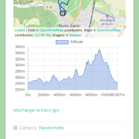
Leaflet
| Data ©
OpenStreetMap
contributors, Maps ©
OpenStreetMap
contributors,
CC-BY-SA
, Imagery ©
Mapbox
telecharger la trace gpx
Category:
Randonnées