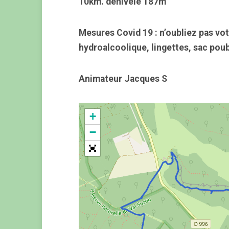
10km.
dénivelé 187m
Mesures Covid 19 : n’oubliez pas vot
hydroalcoolique, lingettes, sac poub
Animateur Jacques S
+
−