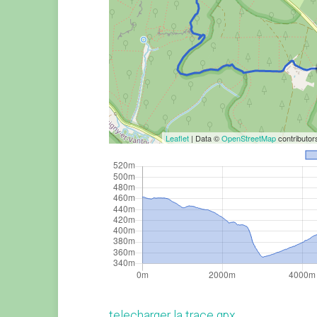
Leaflet
| Data ©
OpenStreetMap
contributo
telecharger la trace gpx