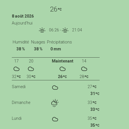
26
8 août 2026
Aujourd'hui
06:26
-
21:04
Humidité
Nuages
Précipitations
38 %
38 %
0 mm
17
20
Maintenant
14
32
30
26
28
Samedi
27
31
Dimanche
33
33
Lundi
35
35