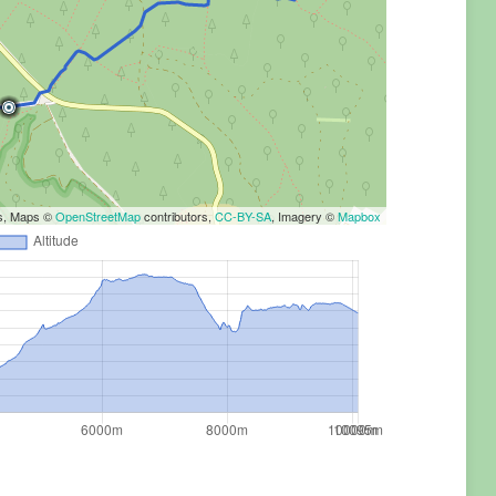
rs, Maps ©
OpenStreetMap
contributors,
CC-BY-SA
, Imagery ©
Mapbox