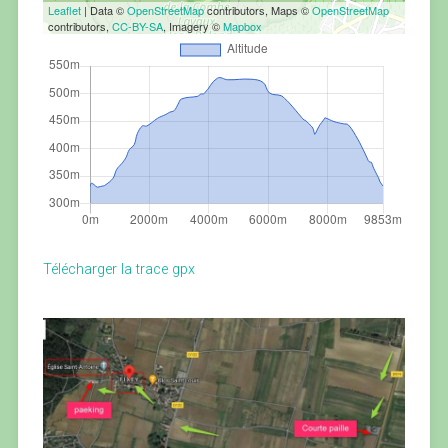
Leaflet
| Data ©
OpenStreetMap
contributors, Maps ©
OpenStreetMap
contributors,
CC-BY-SA
, Imagery ©
Mapbox
Télécharger la trace gpx