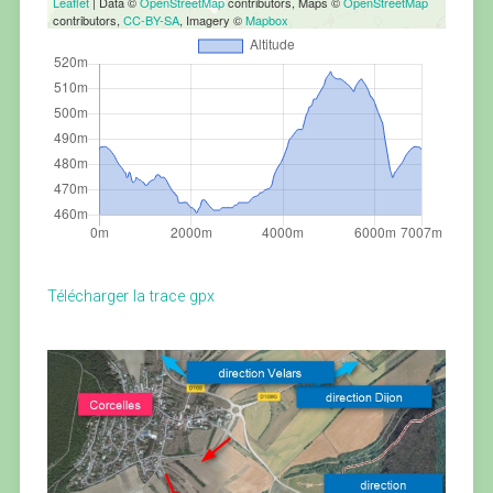
Leaflet
| Data ©
OpenStreetMap
contributors, Maps ©
OpenStreetMap
contributors,
CC-BY-SA
, Imagery ©
Mapbox
Télécharger la trace gpx