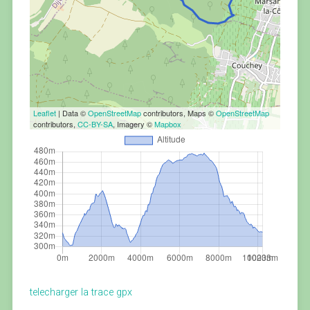
Leaflet
| Data ©
OpenStreetMap
contributors, Maps ©
OpenStreetMap
contributors,
CC-BY-SA
, Imagery ©
Mapbox
telecharger la trace gpx