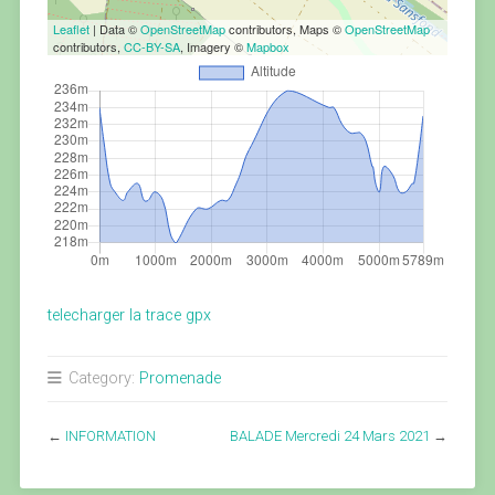
Leaflet
| Data ©
OpenStreetMap
contributors, Maps ©
OpenStreetMap
contributors,
CC-BY-SA
, Imagery ©
Mapbox
telecharger la trace gpx
Category:
Promenade
←
INFORMATION
BALADE Mercredi 24 Mars 2021
→