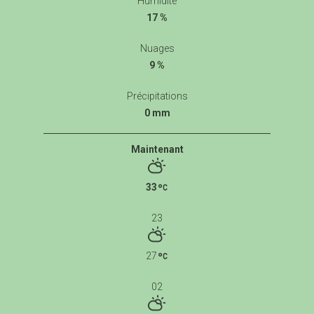
Humidité
17 %
Nuages
9 %
Précipitations
0 mm
Maintenant
33
23
27
02