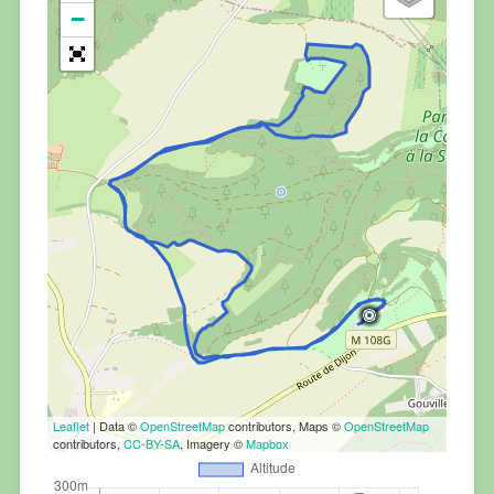
−
Leaflet
| Data ©
OpenStreetMap
contributors, Maps ©
OpenStreetMap
contributors,
CC-BY-SA
, Imagery ©
Mapbox