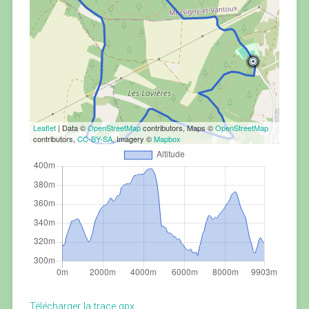
Leaflet
| Data ©
OpenStreetMap
contributors, Maps ©
OpenStreetMap
contributors,
CC-BY-SA
, Imagery ©
Mapbox
Télécharger la trace gpx