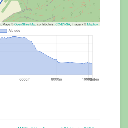
rs, Maps ©
OpenStreetMap
contributors,
CC-BY-SA
, Imagery ©
Mapbox