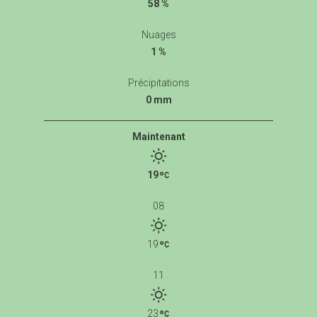
58 %
Nuages
1 %
Précipitations
0 mm
Maintenant
19
08
19
11
23