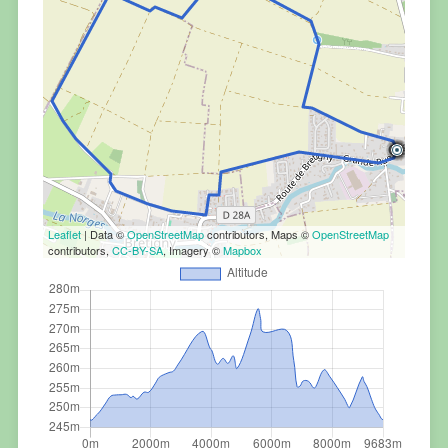
Leaflet
| Data ©
OpenStreetMap
contributors, Maps ©
OpenStreetMap
contributors,
CC-BY-SA
, Imagery ©
Mapbox