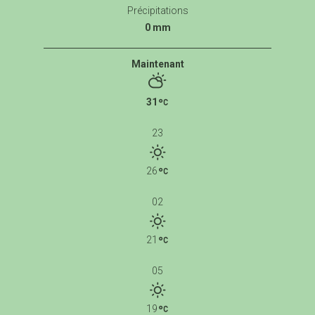
Précipitations
0 mm
Maintenant
31
23
26
02
21
05
19