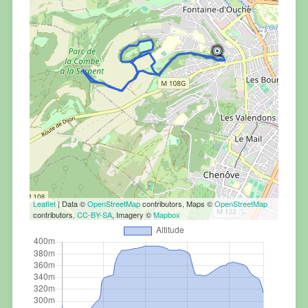
Leaflet
| Data ©
OpenStreetMap
contributors, Maps ©
OpenStreetMap
contributors,
CC-BY-SA
, Imagery ©
Mapbox