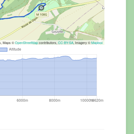
rs, Maps ©
OpenStreetMap
contributors,
CC-BY-SA
, Imagery ©
Mapbox