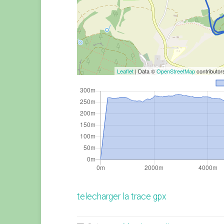
Leaflet
| Data ©
OpenStreetMap
contributo
telecharger la trace gpx