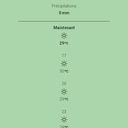
Précipitations
0 mm
Maintenant
29
17
30
20
29
23
24