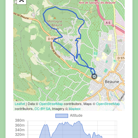
Leaflet
| Data ©
OpenStreetMap
contributors, Maps ©
OpenStreetMap
contributors,
CC-BY-SA
, Imagery ©
Mapbox