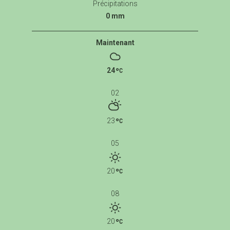
Précipitations
0 mm
Maintenant
24
02
23
05
20
08
20