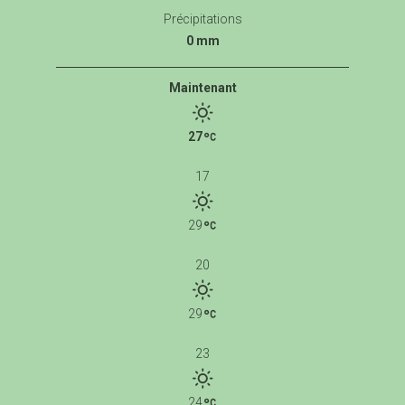
Précipitations
0 mm
Maintenant
27
17
29
20
29
23
24