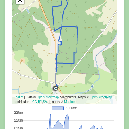
Leaflet
| Data ©
OpenStreetMap
contributors, Maps ©
OpenStreetMap
contributors,
CC-BY-SA
, Imagery ©
Mapbox